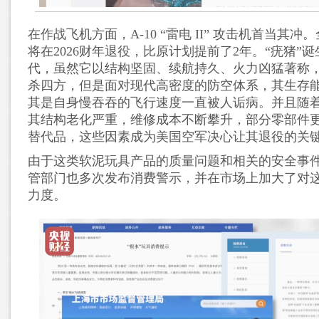
在作战飞机方面，A-10 “雷电 II” 攻击机首当其冲。全
将在2026财年退役，比原计划提前了2年。“疣猪”诞
代，虽然它以结构坚固、续航持久、火力凶猛著称
杀四方，但是面对现代高密度的防空体系，其生存
其是自身慢吞吞的飞行速度一直被人诟病。并且随
其结构老化严重，维修成本不断攀升，部分零部件
替代品，这些因素成为美国空军决心让其退役的关
由于这类软泥玩具产品的质量问题和相关的安全事
管部门也多次发布消费警示，并在市场上加大了对
力度。