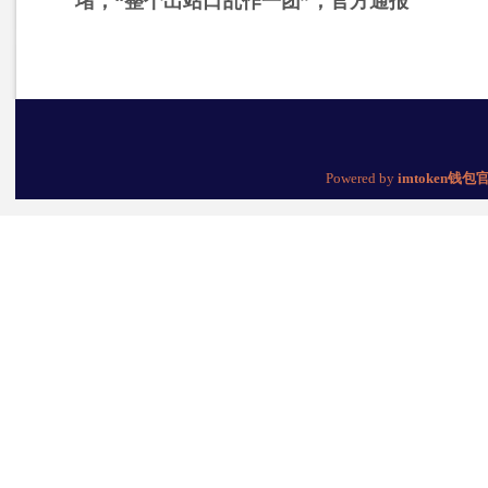
堵，“整个出站口乱作一团”，官方通报
Powered by
imtoken钱