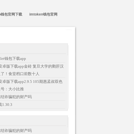
ken钱包官网下载
imtoken钱包官网
wallet钱包下载app
ken安卓版下载app金砖 复旦大学的鹅肝汉
火了！食堂档口前数十人
en安卓版下载app2.9.5 105期惠孟叔双色
奖号：大小比推
冻结诈骗犯的财产吗
1.30.3
冻结诈骗犯的财产吗