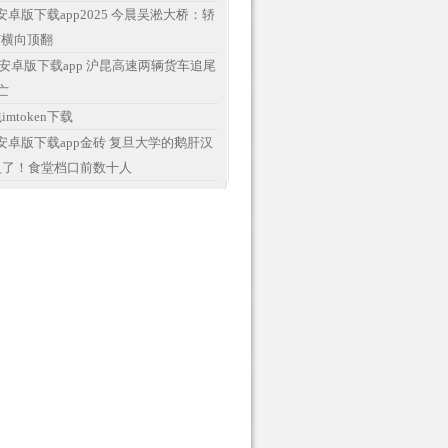
en安卓版下载app2025 今晨吴淞大桥：轿
V横向顶翻
ken安卓版下载app 沪昆高速两辆货车追尾
亡
mtoken下载
ken安卓版下载app金砖 复旦大学的鹅肝汉
火了！食堂档口前数十人