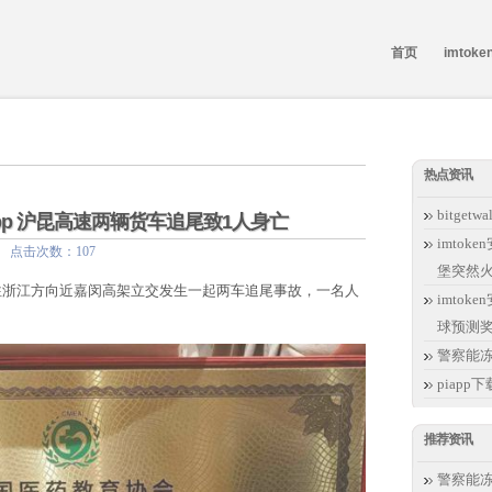
首页
imto
热点资讯
bitget
app 沪昆高速两辆货车追尾致1人身亡
imto
:19 点击次数：107
堡突然
高速往浙江方向近嘉闵高架立交发生一起两车追尾事故，一名人
imtok
球预测
警察能
piapp下载
推荐资讯
警察能