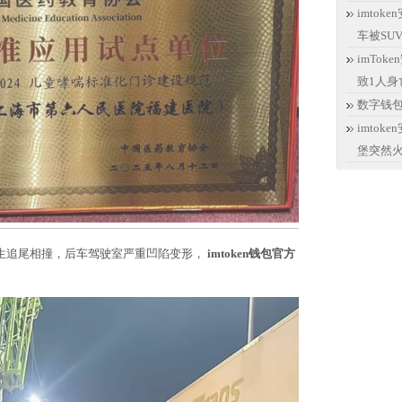
imtok
车被SU
imTo
致1人身
数字钱包i
imto
堡突然
生追尾相撞，后车驾驶室严重凹陷变形，
imtoken钱包官方